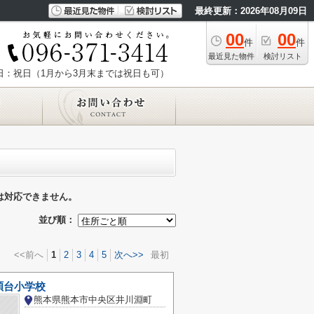
最終更新：2026年08月09日
00
00
件
件
最近見た物件
検討リスト
日：祝日（1月から3月末までは祝日も可）
は対応できません。
並び順：
<<前へ
1
2
3
4
5
次へ>>
最初
碩台小学校
熊本県熊本市中央区井川淵町