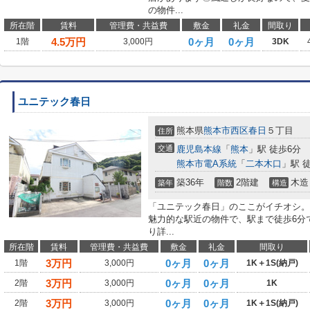
の物件...
所在階
賃料
管理費・共益費
敷金
礼金
間取り
4.5
万円
0ヶ月
0ヶ月
1階
3,000円
3DK
ユニテック春日
熊本県
熊本市西区
春日
５丁目
住所
交通
鹿児島本線
「
熊本
」駅 徒歩6分
熊本市電A系統
「
二本木口
」駅 
築36年
2階建
木造
築年
階数
構造
「ユニテック春日」のここがイチオシ。
魅力的な駅近の物件で、駅まで徒歩6分
り詳...
所在階
賃料
管理費・共益費
敷金
礼金
間取り
3
万円
0ヶ月
0ヶ月
1階
3,000円
1K＋1S(納戸)
3
万円
0ヶ月
0ヶ月
2階
3,000円
1K
3
万円
0ヶ月
0ヶ月
2階
3,000円
1K＋1S(納戸)