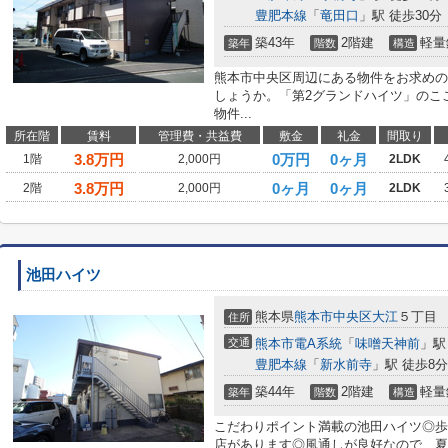
豊肥本線
「
竜田口
」駅 徒歩30分
築43年
2階建
軽量
築年
階数
構造
熊本市中央区周辺にある物件をお求めの
しょうか。「第2グランドハイツ」のこ
物件...
所在階
賃料
管理費・共益費
敷金
礼金
間取り
3.8
万円
0万円
0ヶ月
1階
2,000円
2LDK
3.8
万円
0ヶ月
0ヶ月
2階
2,000円
2LDK
池田ハイツ
熊本県
熊本市中央区
大江
５丁目
住所
交通
熊本市電A系統
「
味噌天神前
」駅
豊肥本線
「
新水前寺
」駅 徒歩8分
築44年
2階建
軽量
築年
階数
構造
こだわりポイント満載の池田ハイツ◎歩
店があります◎風通しが良好なので、夏