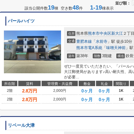
並び順：
19
48
1-19
該当公開件数
棟 空き数
件
棟表示
パールハイツ
熊本県
熊本市中央区
新大江
２丁
住所
交通
豊肥本線
「
水前寺
」駅 徒歩10分
熊本市電A系統
「
味噌天神前
」駅
築38年
3階建
鉄骨
築年
階数
構造
ぜひ一度見ていただきたい、「パールハ
大江郵便局があります♪高い耐久性、高
が必要...
所在階
賃料
管理費・共益費
敷金
礼金
間取り
2.8
万円
0ヶ月
0ヶ月
2階
2,000円
1K
2.8
万円
0ヶ月
0ヶ月
2階
2,000円
1K
リベール大津