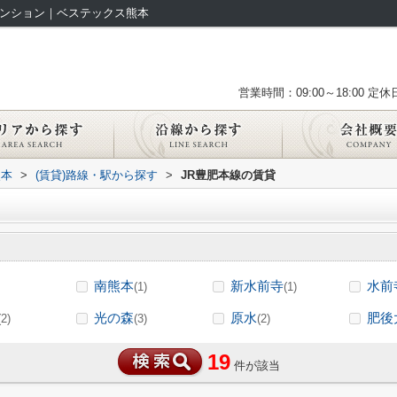
マンション｜ベステックス熊本
営業時間：09:00～18:00
定休
熊本
>
(賃貸)路線・駅から探す
>
JR豊肥本線の賃貸
南熊本
新水前寺
水前
(1)
(1)
光の森
原水
肥後
(2)
(3)
(2)
19
件が該当