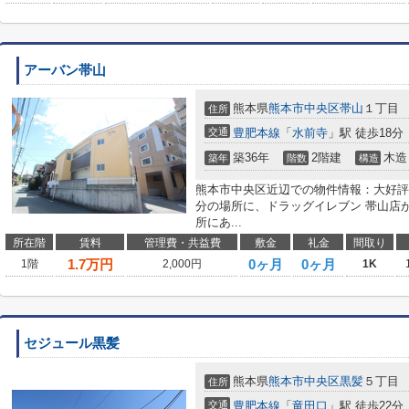
アーバン帯山
熊本県
熊本市中央区
帯山
１丁目
住所
交通
豊肥本線
「
水前寺
」駅 徒歩18分
築36年
2階建
木造
築年
階数
構造
熊本市中央区近辺での物件情報：大好評
分の場所に、ドラッグイレブン 帯山店
所にあ...
所在階
賃料
管理費・共益費
敷金
礼金
間取り
1.7
万円
0ヶ月
0ヶ月
1階
2,000円
1K
セジュール黒髪
熊本県
熊本市中央区
黒髪
５丁目
住所
交通
豊肥本線
「
竜田口
」駅 徒歩22分