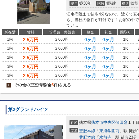
築30年
4階建
鉄筋
築年
階数
構造
江南病院まで徒歩4分なので、近くて安
ら、当社の物件が好評です！お家の中で
てい...
所在階
賃料
管理費・共益費
敷金
礼金
間取り
2.5
万円
0ヶ月
0ヶ月
1階
2,000円
1K
2.5
万円
0ヶ月
0ヶ月
1階
2,000円
1K
2.5
万円
0ヶ月
0ヶ月
2階
2,000円
1K
2.5
万円
0ヶ月
0ヶ月
3階
2,000円
1K
2.5
万円
0ヶ月
0ヶ月
3階
2,000円
1K
その他の空室情報(全
6
件)を見る
+
第2グランドハイツ
熊本県
熊本市中央区
保田窪
１丁
住所
交通
豊肥本線
「
東海学園前
」駅 徒歩1
豊肥本線
「
水前寺
」駅 徒歩23分