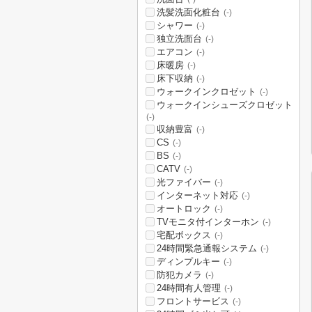
洗髪洗面化粧台
(-)
シャワー
(-)
独立洗面台
(-)
エアコン
(-)
床暖房
(-)
床下収納
(-)
ウォークインクロゼット
(-)
ウォークインシューズクロゼット
(-)
収納豊富
(-)
CS
(-)
BS
(-)
CATV
(-)
光ファイバー
(-)
インターネット対応
(-)
オートロック
(-)
TVモニタ付インターホン
(-)
宅配ボックス
(-)
24時間緊急通報システム
(-)
ディンプルキー
(-)
防犯カメラ
(-)
24時間有人管理
(-)
フロントサービス
(-)