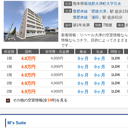
熊本県
菊池郡大津町
大字引水
住所
交通
豊肥本線
「
肥後大津
」駅 徒歩13
豊肥本線
「
瀬田
」駅 徒歩61分
築1年未満
7階建
築年
階数
構造
新着情報：リベール大津の空室情報なら
情報ならコチラ。目的によってさまざま
です...
所在階
賃料
管理費・共益費
敷金
礼金
間取り
4.8
万円
0ヶ月
0ヶ月
1階
4,000円
1LDK
4.8
万円
0ヶ月
0ヶ月
1階
4,000円
1LDK
4.9
万円
0ヶ月
0ヶ月
1階
4,000円
1LDK
4.9
万円
0ヶ月
0ヶ月
2階
4,000円
1LDK
4.9
万円
0ヶ月
0ヶ月
2階
4,000円
1LDK
その他の空室情報(全
14
件)を見る
+
M's Suite