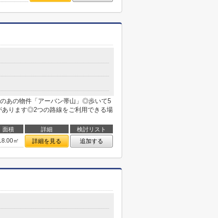
のあの物件「アーバン帯山」◎歩いて5
があります◎2つの路線をご利用できる場
面積
詳細
検討リスト
18.00㎡
詳細を見る
追加する