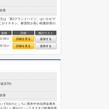
鉄骨
方は「第2グランドハイツ」はいかがで
こがイチオシ。耐震性が高い軽量鉄骨の
面積
詳細
検討リスト
42.00㎡
詳細を見る
追加する
39.10㎡
詳細を見る
追加する
 徒歩3分
鉄骨
いて6分のところに熊本中央信用金庫本
も涼しい風がはいってきます◎軽量鉄骨