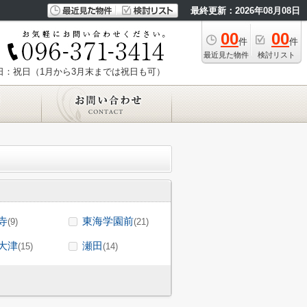
最終更新：2026年08月08日
00
00
件
件
最近見た物件
検討リスト
日：祝日（1月から3月末までは祝日も可）
寺
東海学園前
(9)
(21)
大津
瀬田
(15)
(14)