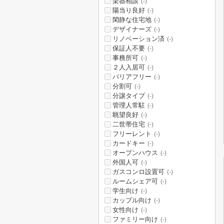
楽器相談
(-)
陽当り良好
(-)
閑静な住宅地
(-)
デザイナーズ
(-)
リノベーション済
(-)
保証人不要
(-)
事務所可
(-)
２人入居可
(-)
バリアフリー
(-)
分割可
(-)
分譲タイプ
(-)
管理人常駐
(-)
眺望良好
(-)
二世帯住宅
(-)
フリーレント
(-)
カードキー
(-)
オープンハウス
(-)
外国人可
(-)
ガスコンロ設置可
(-)
ルームシェア可
(-)
学生向け
(-)
カップル向け
(-)
女性向け
(-)
ファミリー向け
(-)