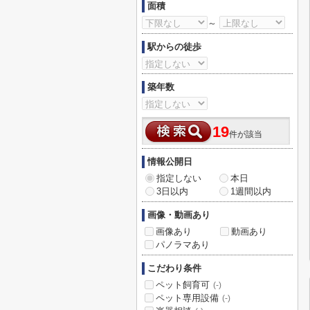
面積
～
駅からの徒歩
築年数
19
件が該当
情報公開日
指定しない
本日
3日以内
1週間以内
画像・動画あり
画像あり
動画あり
パノラマあり
こだわり条件
ペット飼育可
(-)
ペット専用設備
(-)