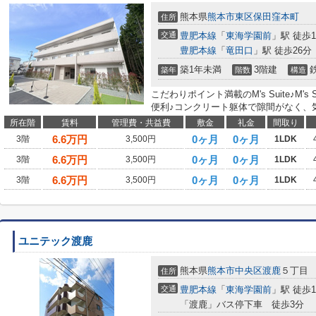
熊本県
熊本市東区
保田窪本町
住所
交通
豊肥本線
「
東海学園前
」駅 徒歩1
豊肥本線
「
竜田口
」駅 徒歩26分
築1年未満
3階建
築年
階数
構造
こだわりポイント満載のM's Suite♪M'
便利♪コンクリート躯体で隙間がなく、気
所在階
賃料
管理費・共益費
敷金
礼金
間取り
6.6
万円
0ヶ月
0ヶ月
3階
3,500円
1LDK
6.6
万円
0ヶ月
0ヶ月
3階
3,500円
1LDK
6.6
万円
0ヶ月
0ヶ月
3階
3,500円
1LDK
ユニテック渡鹿
熊本県
熊本市中央区
渡鹿
５丁目
住所
交通
豊肥本線
「
東海学園前
」駅 徒歩1
「渡鹿」バス停下車 徒歩3分