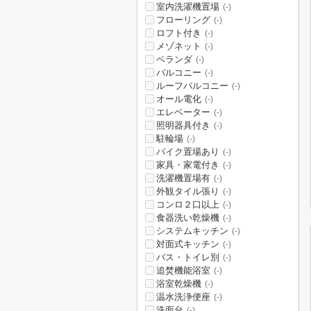
室内洗濯機置場
(-)
フローリング
(-)
ロフト付き
(-)
メゾネット
(-)
ベランダ
(-)
バルコニー
(-)
ルーフバルコニー
(-)
オール電化
(-)
エレベーター
(-)
照明器具付き
(-)
駐輪場
(-)
バイク置場あり
(-)
家具・家電付き
(-)
洗濯機置場有
(-)
外観タイル張り
(-)
コンロ２口以上
(-)
食器洗い乾燥機
(-)
システムキッチン
(-)
対面式キッチン
(-)
バス・トイレ別
(-)
追焚機能浴室
(-)
浴室乾燥機
(-)
温水洗浄便座
(-)
洗面台
(-)