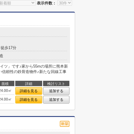
表示件数：
目
 徒歩17分
造
イツ」です♪家から55mの場所に熊本新
い信頼性の鉄骨造物件♪新たな回線工事
面積
詳細
検討リスト
24.00㎡
詳細を見る
追加する
24.00㎡
詳細を見る
追加する