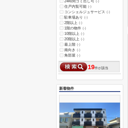
24時間ゴミ出し可
(-)
住戸内覧可能
(-)
コンシェルジュサービス
(-)
駐車場あり
(-)
2階以上
(-)
1階の物件
(-)
10階以上
(-)
20階以上
(-)
最上階
(-)
南向き
(-)
角部屋
(-)
19
件が該当
新着物件