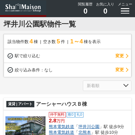
閲覧履歴
お気に入り
メニュー
0
0
坪井川公園駅物件一覧
4
5
1～4
該当物件数
棟
空き数
件
棟を表示
駅で絞り込む
変更
変更
絞り込み条件：
なし
アーシャーハウスＢ棟
賃貸 | アパート
仲手無料
敷0
礼0
2.8
万円
熊本電気鉄道
「
坪井川公園
」駅 徒歩9分
熊本電気鉄道
「
北熊本
」駅 徒歩10分