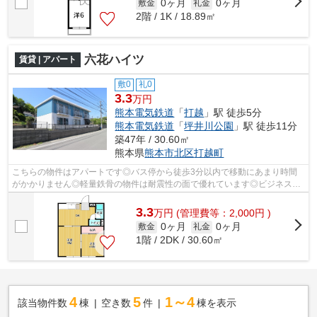
0ヶ月
0ヶ月
敷金
礼金
2階 / 1K / 18.89㎡
六花ハイツ
賃貸 | アパート
敷0
礼0
3.3
万円
熊本電気鉄道
「
打越
」駅 徒歩5分
熊本電気鉄道
「
坪井川公園
」駅 徒歩11分
築47年 / 30.60㎡
熊本県
熊本市北区
打越町
こちらの物件はアパートです◎バス停から徒歩3分以内で移動にあまり時間
がかかりません◎軽量鉄骨の物件は耐震性の面で優れています◎ビジネスマ
ンには必須の、インターネット有り物件で...
3.3
万
円
(管理費等：2,000円 )
0ヶ月
0ヶ月
敷金
礼金
1階 / 2DK / 30.60㎡
4
5
1～4
該当物件数
棟
空き数
件
棟を表示