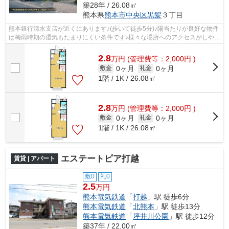
築28年 / 26.08㎡
熊本県
熊本市中央区
黒髪
３丁目
熊本銀行清水支店が近くにあります♪(歩いて徒歩5分)♪陽当たりが良好な物件
は梅雨時期の湿気もたまりにくい条件です♪様々な場所へのアクセスがしやす
くなる2駅利用可能な物件です♪家で...
2.8
万
円
(管理費等：2,000円 )
0ヶ月
0ヶ月
敷金
礼金
1階 / 1K / 26.08㎡
2.8
万
円
(管理費等：2,000円 )
0ヶ月
0ヶ月
敷金
礼金
1階 / 1K / 26.08㎡
エステートピア打越
賃貸 | アパート
敷0
礼0
2.5
万円
熊本電気鉄道
「
打越
」駅 徒歩6分
熊本電気鉄道
「
北熊本
」駅 徒歩13分
熊本電気鉄道
「
坪井川公園
」駅 徒歩12分
築37年 / 22.00㎡