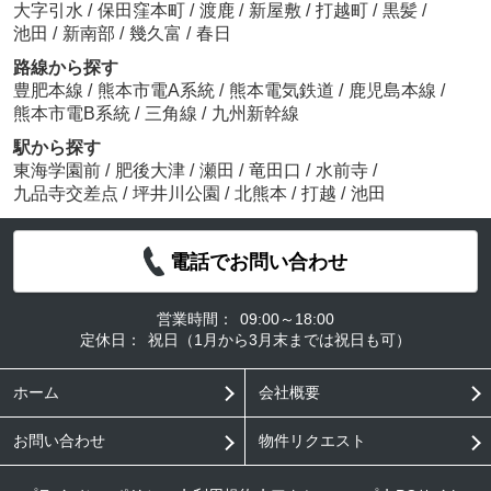
大字引水
/
保田窪本町
/
渡鹿
/
新屋敷
/
打越町
/
黒髪
/
池田
/
新南部
/
幾久富
/
春日
路線から探す
豊肥本線
/
熊本市電A系統
/
熊本電気鉄道
/
鹿児島本線
/
熊本市電B系統
/
三角線
/
九州新幹線
駅から探す
東海学園前
/
肥後大津
/
瀬田
/
竜田口
/
水前寺
/
九品寺交差点
/
坪井川公園
/
北熊本
/
打越
/
池田
電話でお問い合わせ
営業時間：
09:00～18:00
定休日：
祝日（1月から3月末までは祝日も可）
ホーム
会社概要
お問い合わせ
物件リクエスト