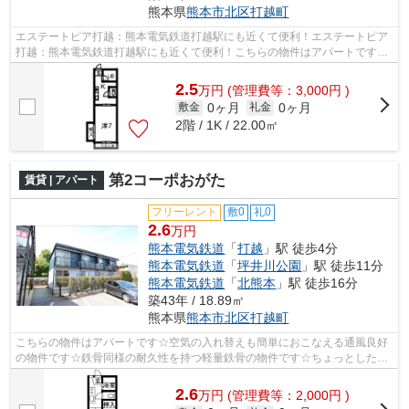
熊本県
熊本市北区
打越町
エステートピア打越：熊本電気鉄道打越駅にも近くて便利！エステートピア
打越：熊本電気鉄道打越駅にも近くて便利！こちらの物件はアパートです！
お家でパソコン使いたい方にオススメ...
2.5
万
円
(管理費等：3,000円 )
0ヶ月
0ヶ月
敷金
礼金
2階 / 1K / 22.00㎡
第2コーポおがた
賃貸 | アパート
フリーレント
敷0
礼0
2.6
万円
熊本電気鉄道
「
打越
」駅 徒歩4分
熊本電気鉄道
「
坪井川公園
」駅 徒歩11分
熊本電気鉄道
「
北熊本
」駅 徒歩16分
築43年 / 18.89㎡
熊本県
熊本市北区
打越町
こちらの物件はアパートです☆空気の入れ替えも簡単におこなえる通風良好
の物件です☆鉄骨同様の耐久性を持つ軽量鉄骨の物件です☆ちょっとした地
震の時も頼りになって安心です☆ネットの...
2.6
万
円
(管理費等：2,000円 )