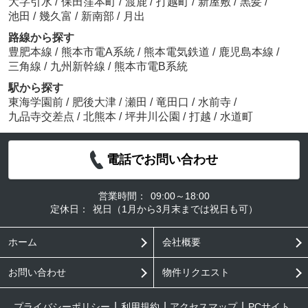
大字引水
/
保田窪本町
/
渡鹿
/
打越町
/
新屋敷
/
黒髪
/
池田
/
幾久富
/
新南部
/
月出
路線から探す
豊肥本線
/
熊本市電A系統
/
熊本電気鉄道
/
鹿児島本線
/
三角線
/
九州新幹線
/
熊本市電B系統
駅から探す
東海学園前
/
肥後大津
/
瀬田
/
竜田口
/
水前寺
/
九品寺交差点
/
北熊本
/
坪井川公園
/
打越
/
水道町
電話でお問い合わせ
営業時間：
09:00～18:00
定休日：
祝日（1月から3月末までは祝日も可）
ホーム
会社概要
お問い合わせ
物件リクエスト
プライバシーポリシー
利用規約
アクセスマップ
PCサイト