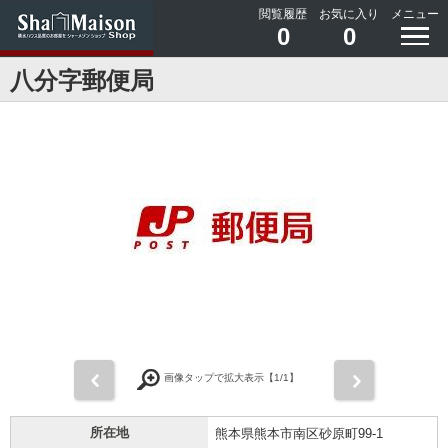
閲覧履歴
お気に入り
メニュー
0
0
八分字郵便局
前
次
画像タップで拡大表示【
1
/1】
所在地
熊本県熊本市南区砂原町99-1