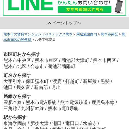
ページトップへ
熊本市の賃貸マンション｜ベステックス熊本
>
周辺施設案内
>
熊本市南区
>
熊
本市南区の郵便局
>
八分字郵便局
市区町村から探す
熊本市中央区
/
熊本市東区
/
菊池郡大津町
/
熊本市西区
/
熊本市北区
/
合志市
/
菊池郡菊陽町
町名から探す
大字引水
/
保田窪本町
/
渡鹿
/
打越町
/
新屋敷
/
黒髪
/
池田
/
幾久富
/
新南部
/
月出
路線から探す
豊肥本線
/
熊本市電A系統
/
熊本電気鉄道
/
鹿児島本線
/
三角線
/
九州新幹線
/
熊本市電B系統
駅から探す
東海学園前
/
肥後大津
/
瀬田
/
竜田口
/
水前寺
/