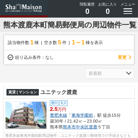
閲覧履歴
お気に入り
メニュー
0
0
熊本渡鹿本町簡易郵便局の周辺物件一覧
1
5
1～1
該当物件数
棟
空き数
件
棟を表示
変更
絞り込み条件：
なし
ユニテック渡鹿
賃貸 | マンション
敷0
礼0
2.5
万円
豊肥本線
「
東海学園前
」駅 徒歩15分
築30年 / 21.42㎡～23.00㎡
熊本県
熊本市中央区
渡鹿
５丁目
豊肥本線東海学園前駅周辺物件：ユニテック渡鹿☆郵便局での手続きなども