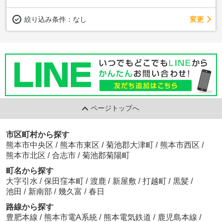
変更
絞り込み条件：
なし
ページトップへ
市区町村から探す
熊本市中央区
/
熊本市東区
/
菊池郡大津町
/
熊本市西区
/
熊本市北区
/
合志市
/
菊池郡菊陽町
町名から探す
大字引水
/
保田窪本町
/
渡鹿
/
新屋敷
/
打越町
/
黒髪
/
池田
/
新南部
/
幾久富
/
春日
路線から探す
豊肥本線
/
熊本市電A系統
/
熊本電気鉄道
/
鹿児島本線
/