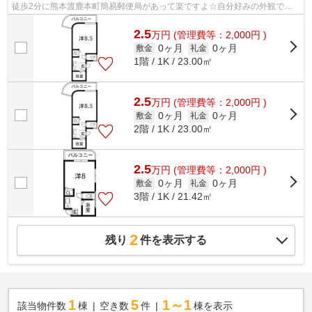
徒歩2分に熊本渡鹿本町簡易郵便局があって楽ですよ☆自分好みの外観で選
びたい方、鉄筋コンクリート構造がベスト...
2.5
万
円
(管理費等：2,000円 )
0ヶ月
0ヶ月
敷金
礼金
1階 / 1K / 23.00㎡
2.5
万
円
(管理費等：2,000円 )
0ヶ月
0ヶ月
敷金
礼金
2階 / 1K / 23.00㎡
2.5
万
円
(管理費等：2,000円 )
0ヶ月
0ヶ月
敷金
礼金
3階 / 1K / 21.42㎡
2
残り
件を表示する
1
5
1～1
該当物件数
棟
空き数
件
棟を表示