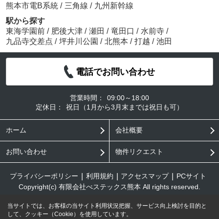
熊本市電B系統
/
三角線
/
九州新幹線
駅から探す
東海学園前
/
肥後大津
/
瀬田
/
竜田口
/
水前寺
/
九品寺交差点
/
坪井川公園
/
北熊本
/
打越
/
池田
電話でお問い合わせ
営業時間：
09:00～18:00
定休日：
祝日（1月から3月末までは祝日も可）
ホーム
会社概要
お問い合わせ
物件リクエスト
プライバシーポリシー
利用規約
アクセスマップ
PCサイト
Copyright(c) 有限会社べステックス熊本 All rights reserved.
当サイトでは、お客様の当サイト利用状況把握、サービス向上検討を目的と
して、クッキー（Cookie）を使用しています。