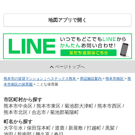
地図アプリで開く
ページトップへ
熊本市の賃貸マンション｜ベステックス熊本
>
周辺施設案内
>
熊本市南区
>
熊
本市南区の保育園
>
ことな保育園
市区町村から探す
熊本市中央区
/
熊本市東区
/
菊池郡大津町
/
熊本市西区
/
熊本市北区
/
合志市
/
菊池郡菊陽町
町名から探す
大字引水
/
保田窪本町
/
渡鹿
/
新屋敷
/
打越町
/
黒髪
/
池田
/
新南部
/
幾久富
/
春日