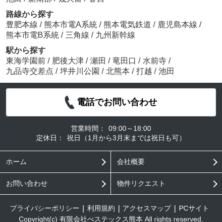
路線から探す
豊肥本線
/
熊本市電A系統
/
熊本電気鉄道
/
鹿児島本線
/
熊本市電B系統
/
三角線
/
九州新幹線
駅から探す
東海学園前
/
肥後大津
/
瀬田
/
竜田口
/
水前寺
/
九品寺交差点
/
坪井川公園
/
北熊本
/
打越
/
池田
電話でお問い合わせ
営業時間：
09:00～18:00
定休日：
祝日（1月から3月末までは祝日も可）
ホーム
会社概要
お問い合わせ
物件リクエスト
プライバシーポリシー
利用規約
アクセスマップ
PCサイト
Copyright(c) 有限会社べステックス熊本 All rights reserved.