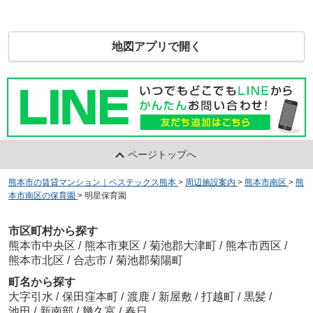
地図アプリで開く
ページトップへ
熊本市の賃貸マンション｜ベステックス熊本
>
周辺施設案内
>
熊本市南区
>
熊
本市南区の保育園
>
明星保育園
市区町村から探す
熊本市中央区
/
熊本市東区
/
菊池郡大津町
/
熊本市西区
/
熊本市北区
/
合志市
/
菊池郡菊陽町
町名から探す
大字引水
/
保田窪本町
/
渡鹿
/
新屋敷
/
打越町
/
黒髪
/
池田
/
新南部
/
幾久富
/
春日