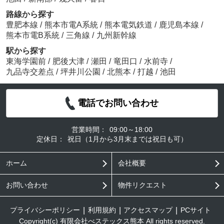
路線から探す
豊肥本線
/
熊本市電A系統
/
熊本電気鉄道
/
鹿児島本線
/
熊本市電B系統
/
三角線
/
九州新幹線
駅から探す
東海学園前
/
肥後大津
/
瀬田
/
竜田口
/
水前寺
/
九品寺交差点
/
坪井川公園
/
北熊本
/
打越
/
池田
電話でお問い合わせ
営業時間：
09:00～18:00
定休日：
祝日（1月から3月末までは祝日も可）
ホーム
会社概要
お問い合わせ
物件リクエスト
プライバシーポリシー
利用規約
アクセスマップ
PCサイト
Copyright(c) 有限会社べステックス熊本 All rights reserved.