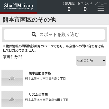
閲覧履歴
お気に入り
メニュー
0
0
熊本市南区のその他
スポットを絞り込む
※物件情報の周辺施設紹介のページであり、各店舗への問い合わせは当
社では対応できません。
該当件数
2
件
熊本芸能音学塾
熊本県熊本市南区田井島２丁目
-
リズム幼育園
熊本県熊本市南区御幸笛田３丁目
-