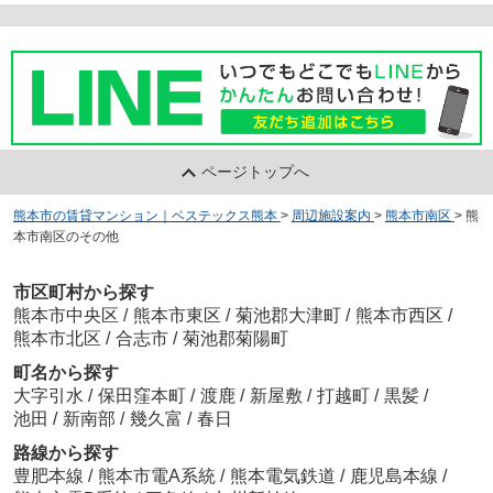
ページトップへ
熊本市の賃貸マンション｜ベステックス熊本
>
周辺施設案内
>
熊本市南区
>
熊
本市南区のその他
市区町村から探す
熊本市中央区
/
熊本市東区
/
菊池郡大津町
/
熊本市西区
/
熊本市北区
/
合志市
/
菊池郡菊陽町
町名から探す
大字引水
/
保田窪本町
/
渡鹿
/
新屋敷
/
打越町
/
黒髪
/
池田
/
新南部
/
幾久富
/
春日
路線から探す
豊肥本線
/
熊本市電A系統
/
熊本電気鉄道
/
鹿児島本線
/