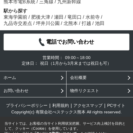
熊本市電B系統
/
三角線
/
九州新幹線
駅から探す
東海学園前
/
肥後大津
/
瀬田
/
竜田口
/
水前寺
/
九品寺交差点
/
坪井川公園
/
北熊本
/
打越
/
池田
電話でお問い合わせ
営業時間：
09:00～18:00
定休日：
祝日（1月から3月末までは祝日も可）
ホーム
会社概要
お問い合わせ
物件リクエスト
プライバシーポリシー
利用規約
アクセスマップ
PCサイト
Copyright(c) 有限会社べステックス熊本 All rights reserved.
当サイトでは、お客様の当サイト利用状況把握、サービス向上検討を目的と
して、クッキー（Cookie）を使用しています。