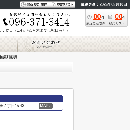
最終更新：2026年08月10日
00
00
件
件
最近見た物件
検討リスト
日：祝日（1月から3月末までは祝日も可）
生調剤薬局
２丁目15-43
MAP
▼