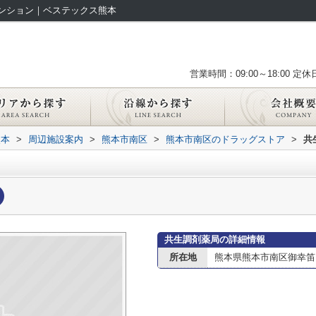
ンション｜ベステックス熊本
営業時間：09:00～18:00
定休
熊本
>
周辺施設案内
>
熊本市南区
>
熊本市南区のドラッグストア
>
共
共生調剤薬局の詳細情報
所在地
熊本県熊本市南区御幸笛田