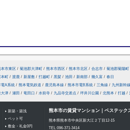
熊本市東区
/
菊池郡大津町
/
熊本市西区
/
熊本市北区
/
合志市
/
菊池郡菊陽町
窪本町
/
渡鹿
/
新屋敷
/
打越町
/
黒髪
/
池田
/
新南部
/
幾久富
/
春日
市電A系統
/
熊本電気鉄道
/
鹿児島本線
/
熊本市電B系統
/
三角線
/
九州新幹
後大津
/
瀬田
/
竜田口
/
水前寺
/
九品寺交差点
/
坪井川公園
/
北熊本
/
打越
/
熊本市の賃貸マンション｜ベステック
新築・築浅
ペット可
熊本県熊本市中央区新大江２丁目12-15
敷金・礼金0円
TEL:096-371-3414