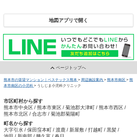
地図アプリで開く
ページトップへ
熊本市の賃貸マンション｜ベステックス熊本
>
周辺施設案内
>
熊本市南区
>
熊
本市南区の小児科
>
うしじま小児科クリニック
市区町村から探す
熊本市中央区
/
熊本市東区
/
菊池郡大津町
/
熊本市西区
/
熊本市北区
/
合志市
/
菊池郡菊陽町
町名から探す
大字引水
/
保田窪本町
/
渡鹿
/
新屋敷
/
打越町
/
黒髪
/
池田
/
新南部
/
幾久富
/
春日