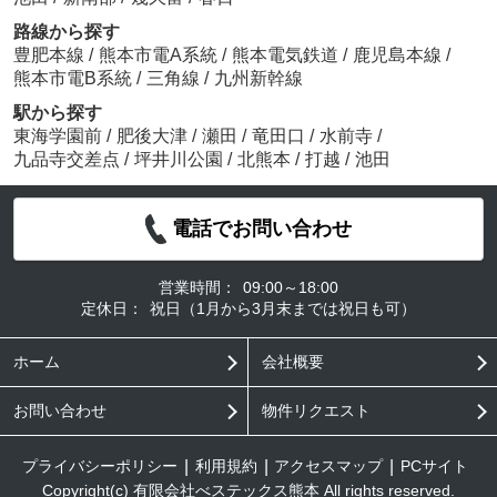
路線から探す
豊肥本線
/
熊本市電A系統
/
熊本電気鉄道
/
鹿児島本線
/
熊本市電B系統
/
三角線
/
九州新幹線
駅から探す
東海学園前
/
肥後大津
/
瀬田
/
竜田口
/
水前寺
/
九品寺交差点
/
坪井川公園
/
北熊本
/
打越
/
池田
電話でお問い合わせ
営業時間：
09:00～18:00
定休日：
祝日（1月から3月末までは祝日も可）
ホーム
会社概要
お問い合わせ
物件リクエスト
プライバシーポリシー
利用規約
アクセスマップ
PCサイト
Copyright(c) 有限会社べステックス熊本 All rights reserved.