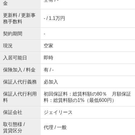
金
更新料 / 更新事
- / 1.1万円
務手数料
契約期間
-
現況
空家
入居可能日
即時
保険加入 / 料金
有 / -
保証人代行義務
必加入
保証人代行利用
初回保証料：総賃料額の80％ 月額保証
料
料：総賃料額の1%（最低600円）
保証会社
ジェイリース
取引態様 /
代理 / 一般
賃貸区分