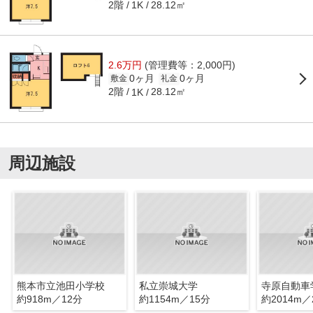
2階
28.12㎡
1K
2.6万円
(管理費等：2,000円)
0ヶ月
0ヶ月
敷金
礼金
2階
28.12㎡
1K
周辺施設
熊本市立池田小学校
私立崇城大学
寺原自動車
約918m／12分
約1154m／15分
約2014m／