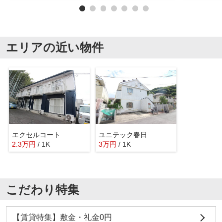
エリアの近い物件
エクセルコート
ユニテック春日
2.3
万
円
/ 1K
3
万
円
/ 1K
こだわり特集
【賃貸特集】敷金・礼金0円