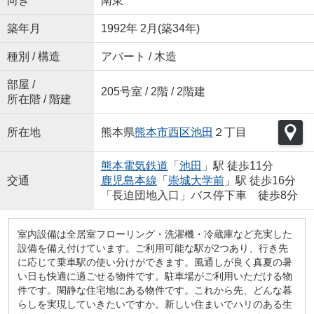
向き
南東
築年月
1992年 2月(築34年)
種別 / 構造
アパート / 木造
部屋 /
205号室 / 2階 / 2階建
所在階 / 階建
所在地
熊本県
熊本市西区
池田
２丁目
熊本電気鉄道
「
池田
」駅 徒歩11分
交通
鹿児島本線
「
崇城大学前
」駅 徒歩16分
「長迫団地入口」バス停下車 徒歩8分
室内設備は全居室フローリング・洗濯機・冷蔵庫など充実した
設備を備え付けています。ご利用可能な駅が2つあり、行き先
に応じて乗車駅の使い分けができます。風通しが良く真夏の暑
い日も快適に過ごせる物件です。駐車場がご利用いただける物
件です。閑静な住宅地にある物件です。これから先、どんな暮
らしを実現していきたいですか。新しい住まいでハリのある生