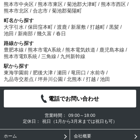
熊本市中央区
/
熊本市東区
/
菊池郡大津町
/
熊本市西区
/
熊本市北区
/
合志市
/
菊池郡菊陽町
町名から探す
大字引水
/
保田窪本町
/
渡鹿
/
新屋敷
/
打越町
/
黒髪
/
池田
/
新南部
/
幾久富
/
春日
路線から探す
豊肥本線
/
熊本市電A系統
/
熊本電気鉄道
/
鹿児島本線
/
熊本市電B系統
/
三角線
/
九州新幹線
駅から探す
東海学園前
/
肥後大津
/
瀬田
/
竜田口
/
水前寺
/
九品寺交差点
/
坪井川公園
/
北熊本
/
打越
/
池田
電話でお問い合わせ
営業時間：
09:00～18:00
定休日：
祝日（1月から3月末までは祝日も可）
ホーム
会社概要