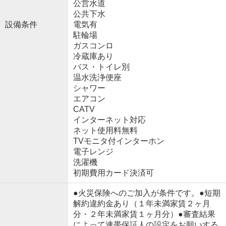
公営水道
公共下水
設備条件
電気有
駐輪場
ガスコンロ
冷蔵庫あり
バス・トイレ別
温水洗浄便座
シャワー
エアコン
CATV
インターネット対応
ネット使用料無料
TVモニタ付インターホン
電子レンジ
洗濯機
初期費用カード決済可
●火災保険へのご加入が条件です。●短期
解約違約金あり（１年未満家賃２ヶ月
分・２年未満家賃１ヶ月分）●審査結果
によって連帯保証人の設定をお願いする