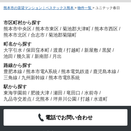
熊本市の賃貸マンション｜ベステックス熊本
>
物件一覧
>
ユニテック春日
市区町村から探す
熊本市中央区
/
熊本市東区
/
菊池郡大津町
/
熊本市西区
/
熊本市北区
/
合志市
/
菊池郡菊陽町
町名から探す
大字引水
/
保田窪本町
/
渡鹿
/
打越町
/
新屋敷
/
黒髪
/
池田
/
幾久富
/
新南部
/
月出
路線から探す
豊肥本線
/
熊本市電A系統
/
熊本電気鉄道
/
鹿児島本線
/
三角線
/
九州新幹線
/
熊本市電B系統
駅から探す
東海学園前
/
肥後大津
/
瀬田
/
竜田口
/
水前寺
/
九品寺交差点
/
北熊本
/
坪井川公園
/
打越
/
水道町
電話でお問い合わせ