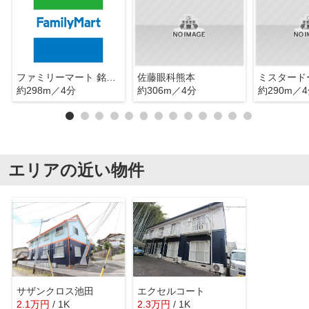
ファミリーマート 銘品蔵熊本駅新幹線口店
佐藤眼科熊本
約298m／4分
約306m／4分
約290m／
エリアの近い物件
サザンクロス池田
エクセルコート
2.1
万
円
/ 1K
2.3
万
円
/ 1K