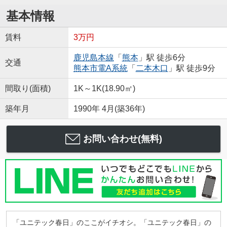
基本情報
賃料
3万円
鹿児島本線
「
熊本
」駅 徒歩6分
交通
熊本市電A系統
「
二本木口
」駅 徒歩9分
間取り(面積)
1K～1K(18.90㎡)
築年月
1990年 4月(築36年)
お問い合わせ(無料)
「ユニテック春日」のここがイチオシ。「ユニテック春日」の