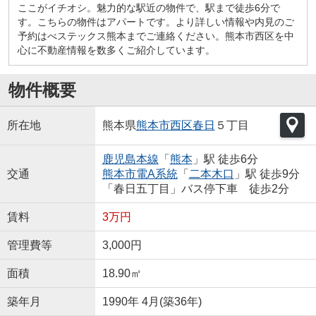
ここがイチオシ。魅力的な駅近の物件で、駅まで徒歩6分で
す。こちらの物件はアパートです。より詳しい情報や内見のご
予約はべステックス熊本までご連絡ください。熊本市西区を中
心に不動産情報を数多くご紹介しています。
物件概要
所在地
熊本県
熊本市西区
春日
５丁目
鹿児島本線
「
熊本
」駅 徒歩6分
交通
熊本市電A系統
「
二本木口
」駅 徒歩9分
「春日五丁目」バス停下車 徒歩2分
賃料
3万円
管理費等
3,000円
面積
18.90㎡
築年月
1990年 4月(築36年)