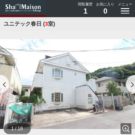
閲覧履歴
お気に入り
メニュー
1
0
ユニテック春日 (
3
室)
1 / 18