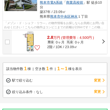
熊本市電A系統
「
商業高校前
」駅 徒歩10
分
築37年 / 23.09㎡
熊本県
熊本市中央区
神水
１丁目
「メゾン・ド・シェフ・リウ―」の物件情報をお探しならお気軽にお問い合
わせください！こちらの物件はコンビニまでの距離が226mです！この物件
は強度の高いRC構造です！お家でパソコン...
2.8
万
円
(管理費等：4,500円 )
0ヶ月
0ヶ月
敷金
礼金
2階 / 1DK / 23.09㎡
1
1
1～1
該当物件数
棟
空き数
件
棟を表示
駅で絞り込む
変更
変更
絞り込み条件：
なし