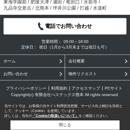
東海学園前
/
肥後大津
/
瀬田
/
竜田口
/
水前寺
/
九品寺交差点
/
北熊本
/
坪井川公園
/
打越
/
水道町
電話でお問い合わせ
営業時間：
09:00～18:00
定休日：
祝日（1月から3月末までは祝日も可）
ホーム
会社概要
お問い合わせ
物件リクエスト
プライバシーポリシー
利用規約
アクセスマップ
PCサイト
Copyright(c) 有限会社べステックス熊本 All rights reserved.
当サイトでは、お客様の当サイト利用状況把握、サービス向上検討を目的と
して、クッキー（Cookie）を使用しています。
詳しくは、当社の
「Cookieの取扱いについて」
をご確認ください。
閉じる