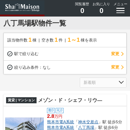
閲覧履歴
お気に入り
メニュー
0
0
八丁馬場駅物件一覧
1
1
1～1
該当物件数
棟
空き数
件
棟を表示
駅で絞り込む
変更
変更
絞り込み条件：
なし
メゾン・ド・シェフ・リウ―
賃貸 | マンション
敷0
礼0
2.8
万円
熊本市電A系統
「
神水交差点
」駅 徒歩5分
熊本市電A系統
「
八丁馬場
」駅 徒歩6分