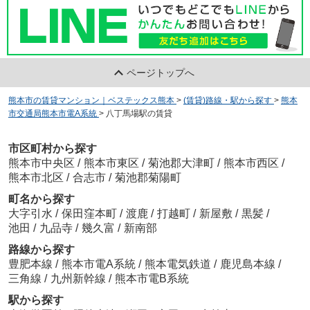
ページトップへ
熊本市の賃貸マンション｜ベステックス熊本
>
(賃貸)路線・駅から探す
>
熊本
市交通局熊本市電A系統
>
八丁馬場駅の賃貸
市区町村から探す
熊本市中央区
/
熊本市東区
/
菊池郡大津町
/
熊本市西区
/
熊本市北区
/
合志市
/
菊池郡菊陽町
町名から探す
大字引水
/
保田窪本町
/
渡鹿
/
打越町
/
新屋敷
/
黒髪
/
池田
/
九品寺
/
幾久富
/
新南部
路線から探す
豊肥本線
/
熊本市電A系統
/
熊本電気鉄道
/
鹿児島本線
/
三角線
/
九州新幹線
/
熊本市電B系統
駅から探す